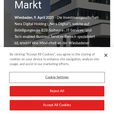
Markt
Wiesbaden, 9. April 2025 -
Die Investmentgesellschaft
Nera Digital Holding („Nera Digital“), welche auf
Beteiligungen im B2B-Software-, IT-Services- und
Tech-enabled Business Services-Bereich spezialisiert
ist, erwirbt eine Minderheit an der Wiesbadener
comforte AG („comforte“) und führt eine
By clicking “Accept All Cookies”, you agree to the storing of
Kapitalerhöhung durch. Optionen für den Erwerb
cookies on your device to enhance site navigation, analyze site
einer...
usage, and assist in our marketing efforts.
Read more
Cookie Settings
Reject All
Accept All Cookies