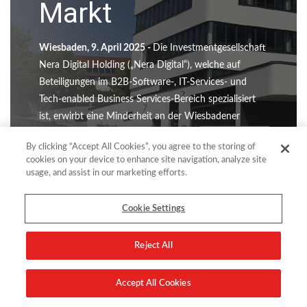
Markt
Wiesbaden, 9. April 2025 -
Die Investmentgesellschaft
Nera Digital Holding („Nera Digital“), welche auf
Beteiligungen im B2B-Software-, IT-Services- und
Tech-enabled Business Services-Bereich spezialisiert
ist, erwirbt eine Minderheit an der Wiesbadener
comforte AG („comforte“) und führt eine
By clicking “Accept All Cookies”, you agree to the storing of
Kapitalerhöhung durch. Optionen für den Erwerb
cookies on your device to enhance site navigation, analyze site
einer...
usage, and assist in our marketing efforts.
Read more
Cookie Settings
Reject All
Accept All Cookies